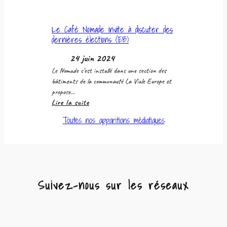
d’un
nouveau
départ
Le Café Nomade invite à discuter des
dernières élections (EB)
24 juin 2024
Le Nomade s’est installé dans une section des
bâtiments de la communauté La Viale Europe et
propose…
:
Lire la suite
Le
Toutes nos apparitions médiatiques
Café
Nomade
invite
à
discuter
des
Suivez-nous sur les réseaux
dernières
élections
Facebook
Instagram
WhatsApp
(EB)