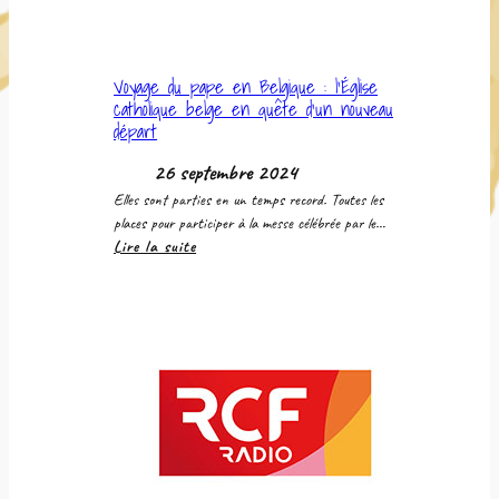
de
la
contestation
sociale
Voyage du pape en Belgique : l’Église
catholique belge en quête d’un nouveau
départ
26 septembre 2024
Elles sont parties en un temps record. Toutes les
places pour participer à la messe célébrée par le…
:
Lire la suite
Voyage
du
pape
en
Belgique :
l’Église
catholique
belge
en
quête