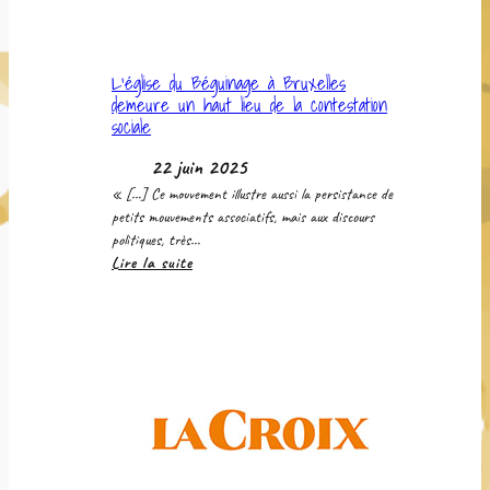
L’église du Béguinage à Bruxelles
demeure un haut lieu de la contestation
sociale
22 juin 2025
« […] Ce mouvement illustre aussi la persistance de
petits mouvements associatifs, mais aux discours
politiques, très…
:
Lire la suite
L’église
du
Béguinage
à
Bruxelles
demeure
un
haut
lieu